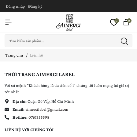
Đăng nhập
Đăng ký
0
0
Trang chủ
Liên hệ
THỜI TRANG AIMERCI LABEL
Với sứ mệnh "Khách hàng là ưu tiên số 1" chúng tôi luôn mạng lại giá trị
tốt nhất
Địa chỉ:
Quận Gò Vấp, Hồ Chí Minh
Email:
aimercilabel@gmail.com
Hotline:
0767555598
LIÊN HỆ VỚI CHÚNG TÔI