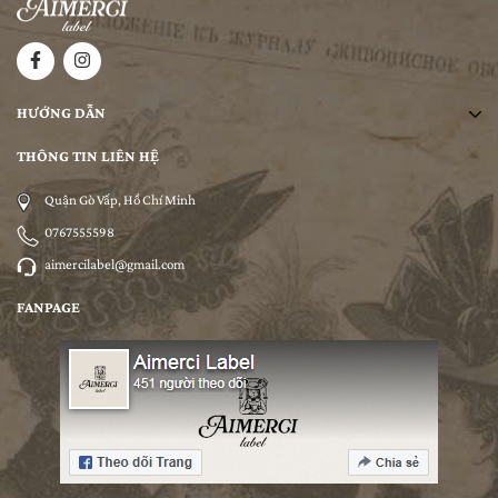
HƯỚNG DẪN
THÔNG TIN LIÊN HỆ
Quận Gò Vấp, Hồ Chí Minh
0767555598
aimercilabel@gmail.com
FANPAGE