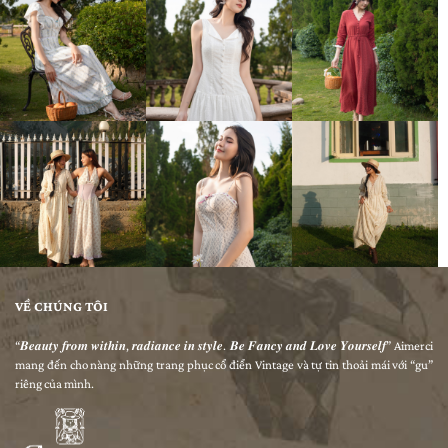
VỀ CHÚNG TÔI
“𝑩𝒆𝒂𝒖𝒕𝒚 𝒇𝒓𝒐𝒎 𝒘𝒊𝒕𝒉𝒊𝒏, 𝒓𝒂𝒅𝒊𝒂𝒏𝒄𝒆 𝒊𝒏 𝒔𝒕𝒚𝒍𝒆. 𝑩𝒆 𝑭𝒂𝒏𝒄𝒚 𝒂𝒏𝒅 𝑳𝒐𝒗𝒆 𝒀𝒐𝒖𝒓𝒔𝒆𝒍𝒇” Aimerci
mang đến cho nàng những trang phục cổ điển Vintage và tự tin thoải mái với “gu”
riêng của mình.